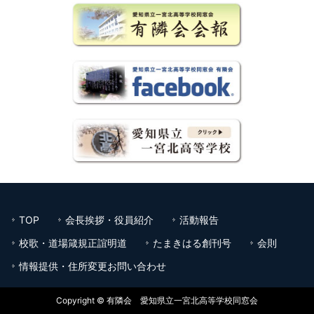
TOP
会長挨拶・役員紹介
活動報告
校歌・道場箴規正誼明道
たまきはる創刊号
会則
情報提供・住所変更お問い合わせ
Copyright © 有隣会 愛知県立一宮北高等学校同窓会