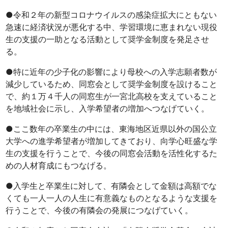
●令和２年の新型コロナウイルスの感染症拡大にともない
急速に経済状況が悪化する中、学習環境に恵まれない現役
生の支援の一助となる活動として奨学金制度を発足させ
る。
●特に近年の少子化の影響により母校への入学志願者数が
減少しているため、同窓会として奨学金制度を設けること
で、約１万４千人の同窓生が一宮北高校を支えていること
を地域社会に示し、入学希望者の増加へつなげていく。
●ここ数年の卒業生の中には、東海地区近県以外の国公立
大学への進学希望者が増加してきており、向学心旺盛な学
生の支援を行うことで、今後の同窓会活動を活性化するた
めの人材育成にもつなげる。
●入学生と卒業生に対して、有隣会として金額は高額でな
くても一人一人の人生に有意義なものとなるような支援を
行うことで、今後の有隣会の発展につなげていく。